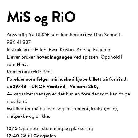
MiS og RiO
Ansvarlig fra UNOF som kan kontaktes: Linn Schnell -
986 41 837
Instruktører: Hilde, Ewa, Kristin, Ane og Eugenio
Elever bruker
hovedinngangen
ved spissen. Opphold i
rom
Nina
.
Konsertantrekk: Pent
Forelder som følger må huske å kjøpe billett på forhånd.
#509743 – UNOF Vestland - Voksen: 250,-
Av kapasitetshensyn er det kun en forelder som kan følge
musikant.
Musikanter må ha med seg instrument, krakk (cello),
matpakke og drikke.
12:15
Oppmøte, stemming og plassering
12:40
Gå til
Griegsalen