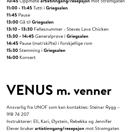
10:45
Oppmøte
artistinngang/resepsjon
mot Strømgaten
11:00 - 11:45
Tutti
i
Griegsalen
11:45
Pause
13:00
Gå til
Griegsalen
13:10 - 13:30
Fellesnummer - Steves Lava Chicken
13:30 - 14:45
Generalprøve i
Griegsalen
14:45
Pause (mat/skifte) i
forskjellige rom
15:30
Stemming i
Griegsalen
16:00
Konsert
VENUS m. venner
Ansvarlig fra UNOF som kan kontaktes: Steinar Rygg –
918 74 207
Instruktører: Eli, Kari, Øystein, Rebekka og Jennifer
Elever bruker
artistinngang/resepsjon
mot Strømgaten