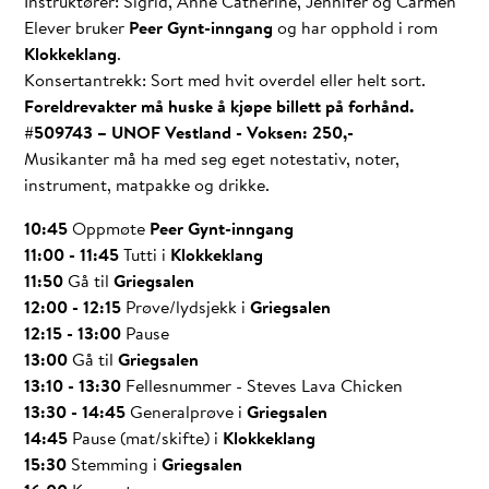
Instruktører: Sigrid, Anne Catherine, Jennifer og Carmen
Elever bruker
Peer Gynt-inngang
og har opphold i rom
Klokkeklang
.
Konsertantrekk: Sort med hvit overdel eller helt sort.
Foreldrevakter må huske å kjøpe billett på forhånd.
#509743 – UNOF Vestland - Voksen: 250,-
Musikanter må ha med seg eget notestativ, noter,
instrument, matpakke og drikke.
10:45
Oppmøte
Peer Gynt-inngang
11:00 - 11:45
Tutti i
Klokkeklang
11:50
Gå til
Griegsalen
12:00 - 12:15
Prøve/lydsjekk i
Griegsalen
12:15 - 13:00
Pause
13:00
Gå til
Griegsalen
13:10 - 13:30
Fellesnummer - Steves Lava Chicken
13:30 - 14:45
Generalprøve i
Griegsalen
14:45
Pause (mat/skifte) i
Klokkeklang
15:30
Stemming i
Griegsalen