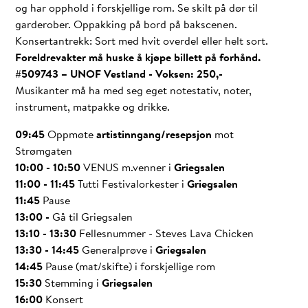
og har opphold i forskjellige rom. Se skilt på dør til
garderober. Oppakking på bord på bakscenen.
Konsertantrekk: Sort med hvit overdel eller helt sort.
Foreldrevakter må huske å kjøpe billett på forhånd.
#509743 – UNOF Vestland - Voksen: 250,-
Musikanter må ha med seg eget notestativ, noter,
instrument, matpakke og drikke.
09:45
Oppmøte
artistinngang/resepsjon
mot
Strømgaten
10:00 - 10:50
VENUS m.venner i
Griegsalen
11:00 - 11:45
Tutti
Festivalorkester i
Griegsalen
11:45
Pause
13:00 -
Gå til Griegsalen
13:10 - 13:30
Fellesnummer - Steves Lava Chicken
13:30 - 14:45
Generalprøve i
Griegsalen
14:45
Pause (mat/skifte) i
forskjellige rom
15:30
Stemming i
Griegsalen
16:00
Konsert