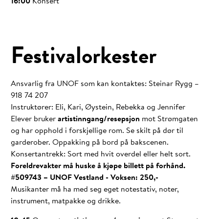
16:00
Konsert
Festivalorkester
Ansvarlig fra UNOF som kan kontaktes: Steinar Rygg –
918 74 207
Instruktører: Eli, Kari, Øystein, Rebekka og Jennifer
Elever bruker
artistinngang/resepsjon
mot Strømgaten
og har opphold i forskjellige rom. Se skilt på dør til
garderober. Oppakking på bord på bakscenen.
Konsertantrekk: Sort med hvit overdel eller helt sort.
Foreldrevakter må huske å kjøpe billett på forhånd.
#509743 – UNOF Vestland - Voksen: 250,-
Musikanter må ha med seg eget notestativ, noter,
instrument, matpakke og drikke.