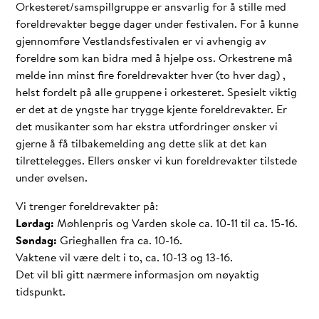
Orkesteret/samspillgruppe er ansvarlig for å stille med
foreldrevakter begge dager under festivalen. For å kunne
gjennomføre Vestlandsfestivalen er vi avhengig av
foreldre som kan bidra med å hjelpe oss. Orkestrene må
melde inn minst fire foreldrevakter hver (to hver dag) ,
helst fordelt på alle gruppene i orkesteret. Spesielt viktig
er det at de yngste har trygge kjente foreldrevakter. Er
det musikanter som har ekstra utfordringer ønsker vi
gjerne å få tilbakemelding ang dette slik at det kan
tilrettelegges. Ellers ønsker vi kun foreldrevakter tilstede
under øvelsen.
Vi trenger foreldrevakter på:
Lørdag:
Møhlenpris og Varden skole ca. 10-11 til ca. 15-16.
Søndag:
Grieghallen fra ca. 10-16.
Vaktene vil være delt i to, ca. 10-13 og 13-16.
Det vil bli gitt nærmere informasjon om nøyaktig
tidspunkt.